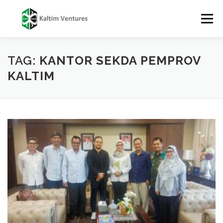
Skip
to
Menu
content
TENTANG
LAYANAN
TIM
PUBLIKASI
TAG:
KANTOR SEKDA PEMPROV
KALTIM
LAPORAN
KARIR
KONTAK